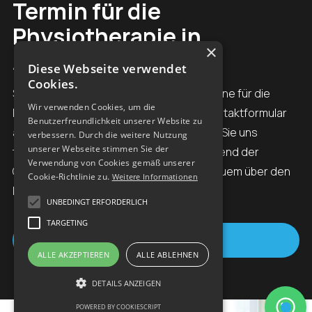
Termin für die
Physiotherapie in
×
Altenkirchen
Diese Webseite verwendet
Cookies.
Sie haben bei uns die Möglichkeiten Termine für die
Wir verwenden Cookies, um die
Physiotherapie in Altenkirchen mittels Kontaktformular
Benutzerfreundlichkeit unserer Website zu
anzufragen, am einfachsten ist es, wenn Sie uns
verbessern. Durch die weitere Nutzung
unserer Webseite stimmen Sie der
telefonisch kontaktieren oder aber während der
Verwendung von Cookies gemäß unserer
Öffnungszeiten per WhatsApp (ganz bequem über den
Cookie-Richtlinie zu.
Weitere Informationen
Button an der Seite).
UNBEDINGT ERFORDERLICH
TARGETING
Kontakt
ALLE AKZEPTIEREN
ALLE ABLEHNEN
DETAILS ANZEIGEN
POWERED BY COOKIESCRIPT